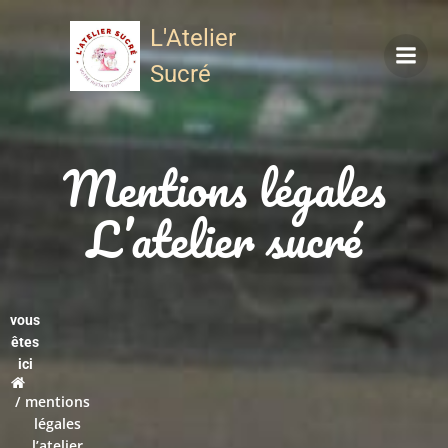
Aller
L'Atelier
au
contenu
Sucré
Mentions légales
L’atelier sucré
vous
êtes
ici
mentions
légales
l’atelier