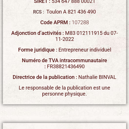
SIRET :
534 647 888 00021
Toulon A 821 436 490
RCS :
Code APRM :
107288
Adjonction d’activités :
M83 012111915 du 07-
11-2022
Forme juridique :
Entrepreneur individuel
Numéro de TVA intracommunautaire
:
FR38821436490
Directrice de la publication :
Nathalie BINVAL
Le responsable de la publication est une
personne physique.