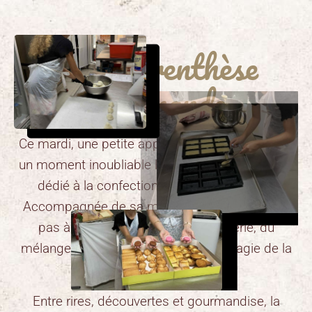
Une parenthèse
gourmande
Ce mardi, une petite apprentie pâtissière a vécu
un moment inoubliable lors d’un atelier de 2h30
dédié à la confection de biscuits maison.
Accompagnée de sa maman, elle a découvert
pas à pas les secrets de la pâtisserie, du
mélange des ingrédients jusqu’à la magie de la
cuisson.
Entre rires, découvertes et gourmandise, la